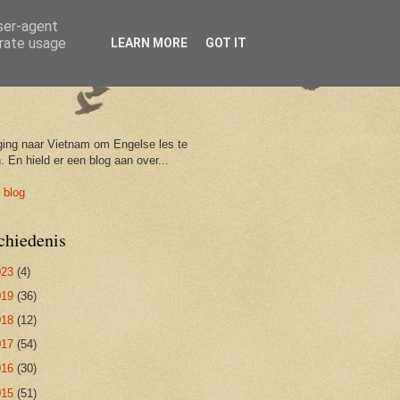
user-agent
erate usage
LEARN MORE
GOT IT
ging naar Vietnam om Engelse les te
. En hield er een blog aan over...
 blog
chiedenis
023
(4)
019
(36)
018
(12)
017
(54)
016
(30)
015
(51)