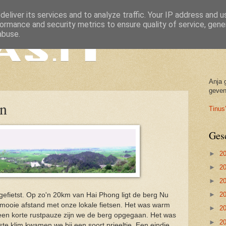
eliver its services and to analyze traffic. Your IP address and 
ormance and security metrics to ensure quality of service, gen
abuse.
Anja 
geven
in
Tinus'
Ges
►
2
►
2
►
2
►
2
tgefietst. Op zo'n 20km van Hai Phong ligt de berg Nu
 mooie afstand met onze lokale fietsen. Het was warm
►
2
n korte rustpauze zijn we de berg opgegaan. Het was
►
2
erste klim kwamen we bij een soort prieeltje. Een eindje