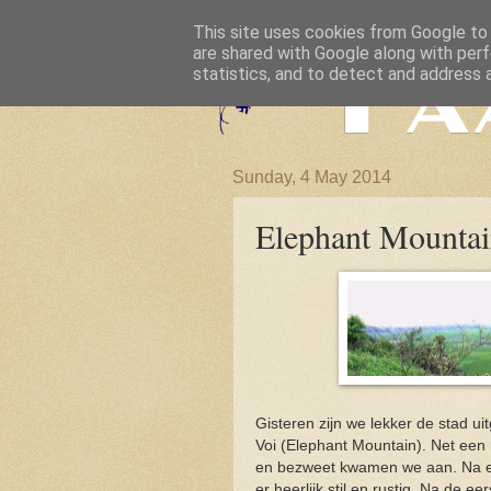
This site uses cookies from Google to d
are shared with Google along with perf
statistics, and to detect and address 
Sunday, 4 May 2014
Elephant Mounta
Gisteren zijn we lekker de stad ui
Voi (Elephant Mountain). Net een
en bezweet kwamen we aan. Na ee
er heerlijk stil en rustig. Na de e