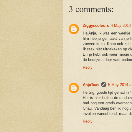
3 comments:
Ziggyscolours
4 May 2014 
Ha Anja, ik was een weekje
film heb je gemaakt van je t
zoeven is zo. Knap ook zelfs
Ik raak niet uitgekeken op d
En je hebt ook weer mooie 
de bedrijven door vast bede
Reply
AnjaTaas
5 May 2014 a
He Sig, goede tijd gehad in 'h
Het is hier buiten de stad ov
had nog een gratis overnach
Chau. Vandaag ben ik nog vr
invallen vanochtend, maar die
Reply