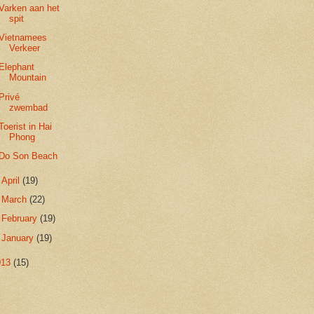
Varken aan het
spit
Vietnamees
Verkeer
Elephant
Mountain
Privé
zwembad
Toerist in Hai
Phong
Do Son Beach
►
April
(19)
►
March
(22)
►
February
(19)
►
January
(19)
013
(15)