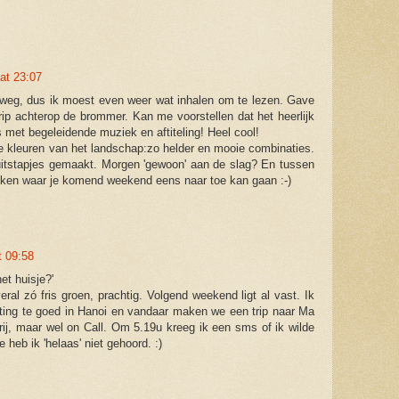
at 23:07
 weg, dus ik moest even weer wat inhalen om te lezen. Gave
rip achterop de brommer. Kan me voorstellen dat het heerlijk
 met begeleidende muziek en aftiteling! Heel cool!
ie kleuren van het landschap:zo helder en mooie combinaties.
uitstapjes gemaakt. Morgen 'gewoon' aan de slag? En tussen
nken waar je komend weekend eens naar toe kan gaan :-)
t 09:58
et huisje?'
eral zó fris groen, prachtig. Volgend weekend ligt al vast. Ik
ting te goed in Hanoi en vandaar maken we een trip naar Ma
ij, maar wel on Call. Om 5.19u kreeg ik een sms of ik wilde
 heb ik 'helaas' niet gehoord. :)