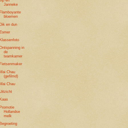
Jip en
Janneke
Flamboyante
bloemen
Dik en dun
Zomer
Klassenfoto
Ontspanning in
de
teamkamer
Fietsenmaker
Mai Chau
(gefilmd)
Mai Chau
Uitzicht
Kaas
Promotie
Hollandse
melk
Begroeting