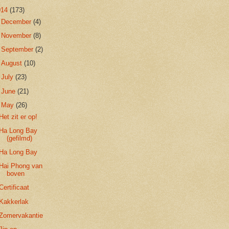
014
(173)
►
December
(4)
►
November
(8)
►
September
(2)
►
August
(10)
►
July
(23)
►
June
(21)
▼
May
(26)
Het zit er op!
Ha Long Bay
(gefilmd)
Ha Long Bay
Hai Phong van
boven
Certificaat
Kakkerlak
Zomervakantie