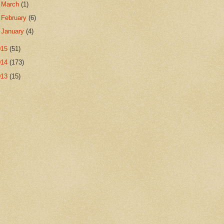
►
March
(1)
►
February
(6)
►
January
(4)
015
(51)
014
(173)
013
(15)