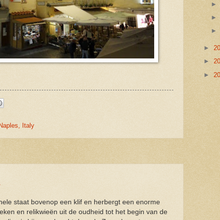
►
2
►
2
►
2
Naples, Italy
e
hele staat bovenop een klif en herbergt een enorme
ken en relikwieën uit de oudheid tot het begin van de