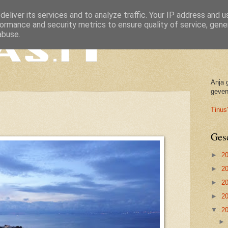
eliver its services and to analyze traffic. Your IP address and 
ormance and security metrics to ensure quality of service, gen
abuse.
Anja 
geven
Tinus'
Ges
►
2
►
2
►
2
►
2
▼
2