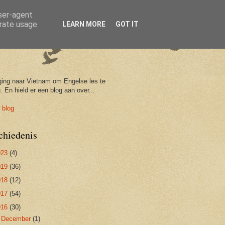
user-agent
erate usage
LEARN MORE
GOT IT
ging naar Vietnam om Engelse les te
. En hield er een blog aan over...
 blog
chiedenis
023
(4)
019
(36)
018
(12)
017
(54)
016
(30)
►
December
(1)