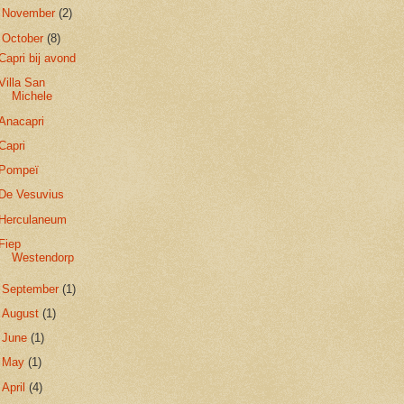
►
November
(2)
▼
October
(8)
Capri bij avond
Villa San
Michele
Anacapri
Capri
Pompeï
De Vesuvius
Herculaneum
Fiep
Westendorp
►
September
(1)
►
August
(1)
►
June
(1)
►
May
(1)
►
April
(4)