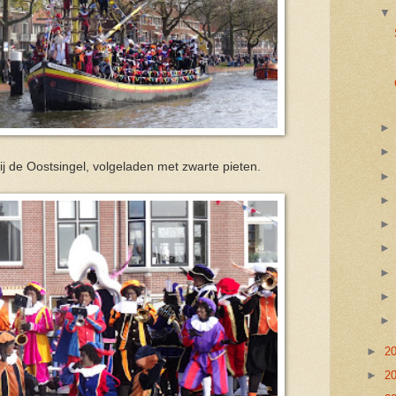
j de Oostsingel, volgeladen met zwarte pieten.
►
2
►
2