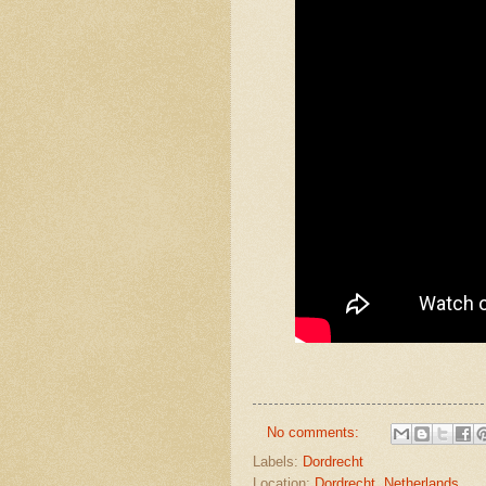
No comments:
Labels:
Dordrecht
Location:
Dordrecht, Netherlands