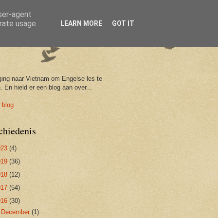
user-agent
erate usage
LEARN MORE
GOT IT
ging naar Vietnam om Engelse les te
. En hield er een blog aan over...
 blog
chiedenis
023
(4)
019
(36)
018
(12)
017
(54)
016
(30)
►
December
(1)