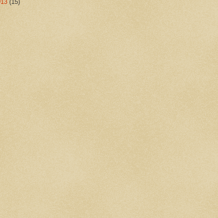
013
(15)