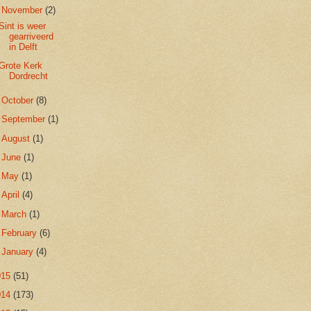
▼
November
(2)
Sint is weer
gearriveerd
in Delft
Grote Kerk
Dordrecht
►
October
(8)
►
September
(1)
►
August
(1)
►
June
(1)
►
May
(1)
►
April
(4)
►
March
(1)
►
February
(6)
►
January
(4)
015
(51)
014
(173)