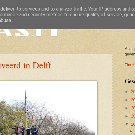
eliver its services and to analyze traffic. Your IP address and 
ormance and security metrics to ensure quality of service, gen
abuse.
Anja 
geven
iveerd in Delft
Tinus'
Ges
►
2
►
2
►
2
►
2
▼
2