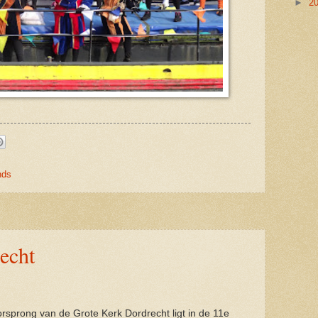
►
2
nds
echt
rsprong van de Grote Kerk Dordrecht ligt in de 11e