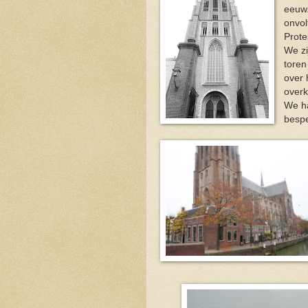
eeuw.
onvol
Prote
We zi
toren
over 
overk
We ha
bespe