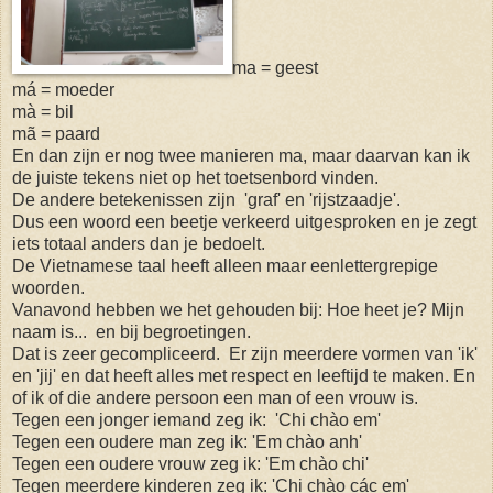
ma = geest
má = moeder
mà = bil
mã = paard
En dan zijn er nog twee manieren ma, maar daarvan kan ik
de juiste tekens niet op het toetsenbord vinden.
De andere betekenissen zijn 'graf' en 'rijstzaadje'.
Dus een woord een beetje verkeerd uitgesproken en je zegt
iets totaal anders dan je bedoelt.
De Vietnamese taal heeft alleen maar eenlettergrepige
woorden.
Vanavond hebben we het gehouden bij: Hoe heet je? Mijn
naam is... en bij begroetingen.
Dat is zeer gecompliceerd. Er zijn meerdere vormen van 'ik'
en 'jij' en dat heeft alles met respect en leeftijd te maken. En
of ik of die andere persoon een man of een vrouw is.
Tegen een jonger iemand zeg ik: 'Chi chào em'
Tegen een oudere man zeg ik: 'Em chào anh'
Tegen een oudere vrouw zeg ik: 'Em chào chi'
Tegen meerdere kinderen zeg ik: 'Chi chào các em'