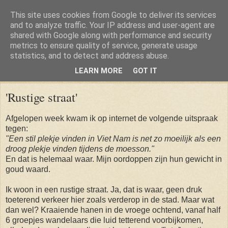
This site uses cookies from Google to deliver its services
and to analyze traffic. Your IP address and user-agent are
shared with Google along with performance and security
metrics to ensure quality of service, generate usage
statistics, and to detect and address abuse.
LEARN MORE
GOT IT
Friday, 18 April 2014
'Rustige straat'
Afgelopen week kwam ik op internet de volgende uitspraak
tegen:
"Een stil plekje vinden in Viet Nam is net zo moeilijk als een
droog plekje vinden tijdens de moesson."
En dat is helemaal waar. Mijn oordoppen zijn hun gewicht in
goud waard.
Ik woon in een rustige straat. Ja, dat is waar, geen druk
toeterend verkeer hier zoals verderop in de stad. Maar wat
dan wel? Kraaiende hanen in de vroege ochtend, vanaf half
6 groepjes wandelaars die luid tetterend voorbijkomen,