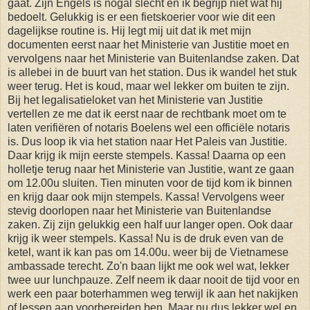
gaat. Zijn Engels is nogal slecht en ik begrijp niet wat hij
bedoelt. Gelukkig is er een fietskoerier voor wie dit een
dagelijkse routine is. Hij legt mij uit dat ik met mijn
documenten eerst naar het Ministerie van Justitie moet en
vervolgens naar het Ministerie van Buitenlandse zaken. Dat
is allebei in de buurt van het station. Dus ik wandel het stuk
weer terug. Het is koud, maar wel lekker om buiten te zijn.
Bij het legalisatieloket van het Ministerie van Justitie
vertellen ze me dat ik eerst naar de rechtbank moet om te
laten verifiëren of notaris Boelens wel een officiële notaris
is. Dus loop ik via het station naar Het Paleis van Justitie.
Daar krijg ik mijn eerste stempels. Kassa! Daarna op een
holletje terug naar het Ministerie van Justitie, want ze gaan
om 12.00u sluiten. Tien minuten voor de tijd kom ik binnen
en krijg daar ook mijn stempels. Kassa! Vervolgens weer
stevig doorlopen naar het Ministerie van Buitenlandse
zaken. Zij zijn gelukkig een half uur langer open. Ook daar
krijg ik weer stempels. Kassa! Nu is de druk even van de
ketel, want ik kan pas om 14.00u. weer bij de Vietnamese
ambassade terecht. Zo'n baan lijkt me ook wel wat, lekker
twee uur lunchpauze. Zelf neem ik daar nooit de tijd voor en
werk een paar boterhammen weg terwijl ik aan het nakijken
of lessen aan voorbereiden ben. Maar nu dus lekker wel en