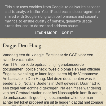
This site uses cookies from Google to deliver its services
and to analyze traffic. Your IP address and user-agent are
shared with Google along with performance and security
metrics to ensure quality of service, generate usage
statistics, and to detect and address abuse.
LEARN MORE
GOT IT
Saturday, 14 December 2013
Dagje Den Haag
Vandaag een druk dagje. Eerst naar de GGD voor een
tweede vaccinatie.
Van TTV heb ik de opdracht mijn genotariseerde
documenten (police check, twee diploma's en een officiële
Engelse vertaling) te laten legaliseren bij de Vietnamese
Ambassade in Den Haag. Met deze documenten was ik
eerder al bij Notaris Boelens in Delft geweest. Daar had ik
een zegel van echtheid gekregen. Na een frisse wandeling
van het Centraal station naar het Nassauplein kom ik aan bij
de ambassade. Ik geef mijn documenten af en de man
achter het loket probeert mij uit te leggen dat dat niet zomaar