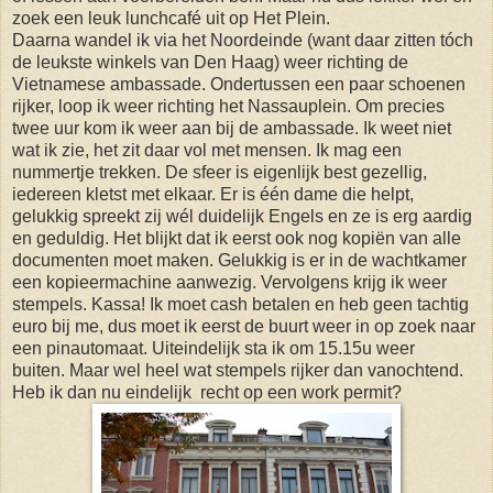
zoek een leuk lunchcafé uit op Het Plein.
Daarna wandel ik via het Noordeinde (want daar zitten tóch
de leukste winkels van Den Haag) weer richting de
Vietnamese ambassade. Ondertussen een paar schoenen
rijker, loop ik weer richting het Nassauplein. Om precies
twee uur kom ik weer aan bij de ambassade. Ik weet niet
wat ik zie, het zit daar vol met mensen. Ik mag een
nummertje trekken. De sfeer is eigenlijk best gezellig,
iedereen kletst met elkaar. Er is één dame die helpt,
gelukkig spreekt zij wél duidelijk Engels en ze is erg aardig
en geduldig. Het blijkt dat ik eerst ook nog kopiën van alle
documenten moet maken. Gelukkig is er in de wachtkamer
een kopieermachine aanwezig. Vervolgens krijg ik weer
stempels. Kassa! Ik moet cash betalen en heb geen tachtig
euro bij me, dus moet ik eerst de buurt weer in op zoek naar
een pinautomaat. Uiteindelijk sta ik om 15.15u weer
buiten. Maar wel heel wat stempels rijker dan vanochtend.
Heb ik dan nu eindelijk recht op een work permit?