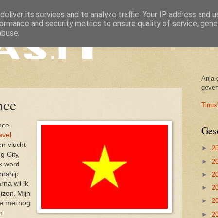
eliver its services and to analyze traffic. Your IP address and 
ormance and security metrics to ensure quality of service, gen
abuse.
Anja 
geven
nce
Tinus'
nce
Ges
avel
en vlucht
►
2
g City,
►
2
Ik word
ernship
►
2
rna wil ik
►
2
izen. Mijn
►
2
0e mei nog
n
►
2