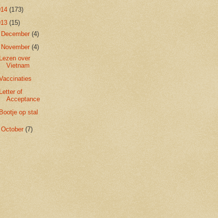
014
(173)
013
(15)
►
December
(4)
▼
November
(4)
Lezen over
Vietnam
Vaccinaties
Letter of
Acceptance
Bootje op stal
►
October
(7)