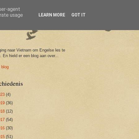
user-agent
erate usage
LEARN MORE
GOT IT
ging naar Vietnam om Engelse les te
. En hield er een blog aan over...
 blog
chiedenis
023
(4)
019
(36)
018
(12)
017
(54)
016
(30)
015
(51)