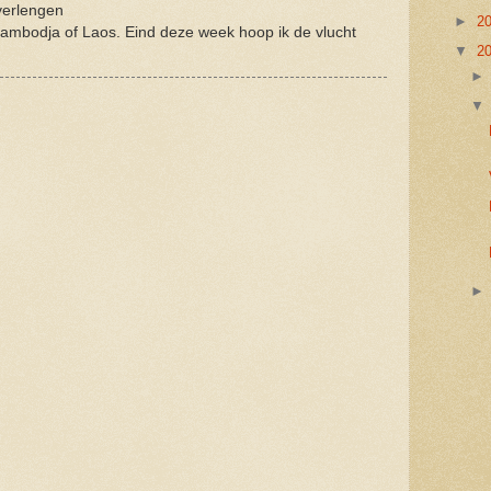
verlengen
►
2
 Cambodja of Laos. Eind deze week hoop ik de vlucht
▼
2