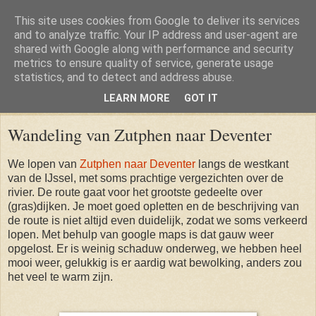
This site uses cookies from Google to deliver its services
and to analyze traffic. Your IP address and user-agent are
shared with Google along with performance and security
metrics to ensure quality of service, generate usage
statistics, and to detect and address abuse.
LEARN MORE
GOT IT
Saturday, 10 June 2017
Wandeling van Zutphen naar Deventer
We lopen van
Zutphen naar Deventer
langs de westkant
van de IJssel, met soms prachtige vergezichten over de
rivier. De route gaat voor het grootste gedeelte over
(gras)dijken. Je moet goed opletten en de beschrijving van
de route is niet altijd even duidelijk, zodat we soms verkeerd
lopen. Met behulp van google maps is dat gauw weer
opgelost. Er is weinig schaduw onderweg, we hebben heel
mooi weer, gelukkig is er aardig wat bewolking, anders zou
het veel te warm zijn.