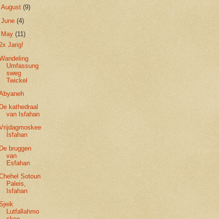
►
August
(9)
►
June
(4)
▼
May
(11)
2x Jarig!
Wandeling
Umfassung
sweg
Twickel
Abyaneh
De kathedraal
van Isfahan
Vrijdagmoskee
Isfahan
De bruggen
van
Esfahan
Chehel Sotoun
Paleis,
Isfahan
Sjeik
Lutfallahmo
skee,