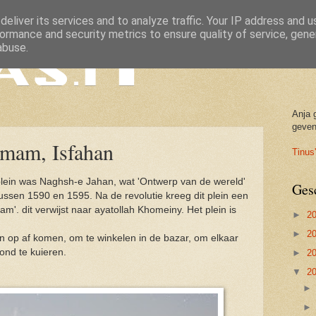
eliver its services and to analyze traffic. Your IP address and 
ormance and security metrics to ensure quality of service, gen
abuse.
Anja 
geven
Imam, Isfahan
Tinus'
plein was Naghsh-e Jahan, wat 'Ontwerp van de wereld'
Ges
tussen 1590 en 1595. Na de revolutie kreeg dit plein een
'. dit verwijst naar ayatollah Khomeiny. Het plein is
►
2
►
2
n op af komen, om te winkelen in de bazar, om elkaar
ond te kuieren.
►
2
▼
2