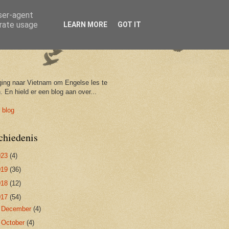
user-agent
erate usage
LEARN MORE
GOT IT
ging naar Vietnam om Engelse les te
. En hield er een blog aan over...
 blog
chiedenis
023
(4)
019
(36)
018
(12)
017
(54)
►
December
(4)
►
October
(4)