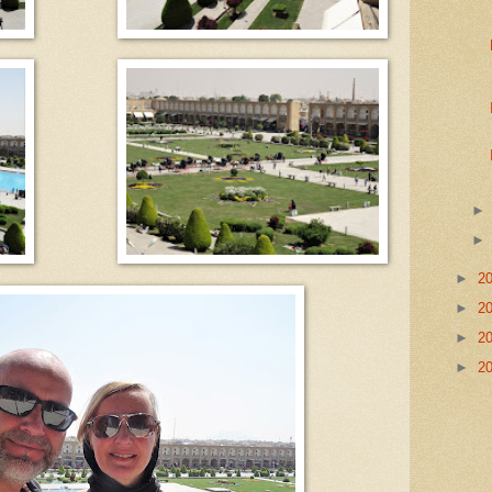
►
2
►
2
►
2
►
2