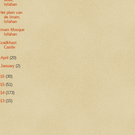
Isfahan
Het plein van
de Imam,
Isfahan
Imam Mosque
Isfahan
Izadkhast
Castle
►
April
(20)
►
January
(2)
016
(30)
015
(51)
014
(173)
013
(15)