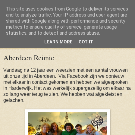
This site uses cookies from Google to deliver its services
and to analyze traffic. Your IP address and user-agent are
shared with Google along with performance and security
metrics to ensure quality of service, generate usage
statistics, and to detect and address abuse.
LEARN MORE
GOT IT
Thursday, 31 December 2015
Aberdeen Reünie
Vandaag na 12 jaar een weerzien met een aantal vrouwen
uit onze tijd in Aberdeen. Via Facebook zijn we opnieuw
met elkaar in contact gekomen en hebben we afgesproken
in Harderwijk. Het was werkelijk supergezellig om elkaar na
zo lang weer terug te zien. We hebben wat afgekletst en
gelachen.