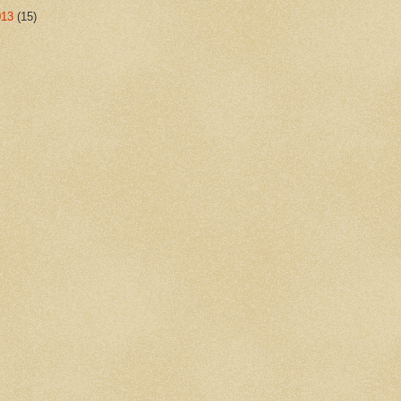
013
(15)