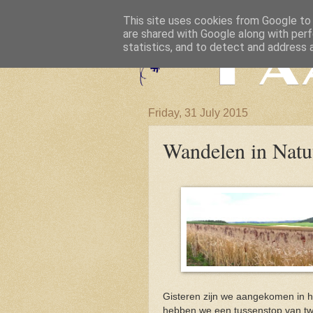
This site uses cookies from Google to d
are shared with Google along with perf
statistics, and to detect and address 
Friday, 31 July 2015
Wandelen in Natu
Gisteren zijn we aangekomen in h
hebben we een tussenstop van twe