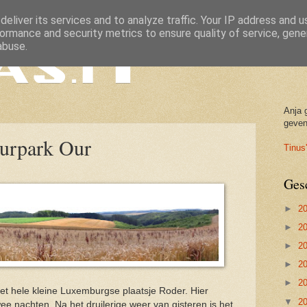
eliver its services and to analyze traffic. Your IP address and 
ormance and security metrics to ensure quality of service, gen
abuse.
Anja 
geven
urpark Our
Tinus'
Ges
►
2
►
2
►
2
►
2
►
2
et hele kleine Luxemburgse plaatsje Roder. Hier
▼
2
e nachten. Na het druilerige weer van gisteren is het