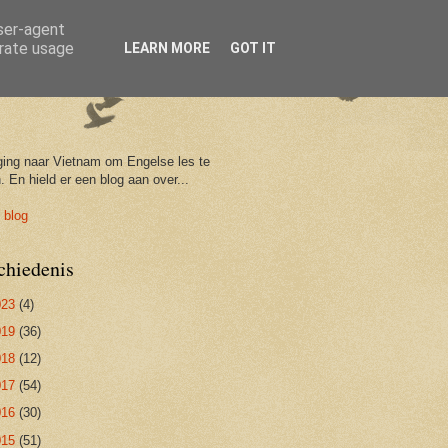
user-agent
erate usage
LEARN MORE
GOT IT
ging naar Vietnam om Engelse les te
. En hield er een blog aan over...
 blog
chiedenis
023
(4)
019
(36)
018
(12)
017
(54)
016
(30)
015
(51)