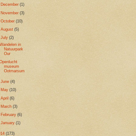
►
December
(1)
►
November
(3)
►
October
(10)
►
August
(5)
▼
July
(2)
Wandelen in
Natuurpark
Our
Openlucht
museum
Ootmarsum
►
June
(4)
►
May
(10)
►
April
(6)
►
March
(3)
►
February
(6)
►
January
(1)
014
(173)